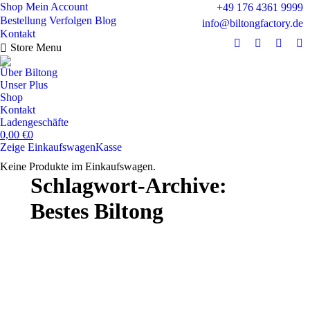
Shop
Mein Account
+49 176 4361 9999
Bestellung Verfolgen
Blog
info@biltongfactory.de
Kontakt
Store Menu
Facebook
X
Instag
Wh
page
page
page
pa
Über Biltong
opens
opens
opens
op
Unser Plus
in
in
in
in
Shop
Kontakt
new
new
new
n
Ladengeschäfte
window
window
windo
w
0,00
€
0
Zeige Einkaufswagen
Kasse
Keine Produkte im Einkaufswagen.
Schlagwort-Archive:
Bestes Biltong